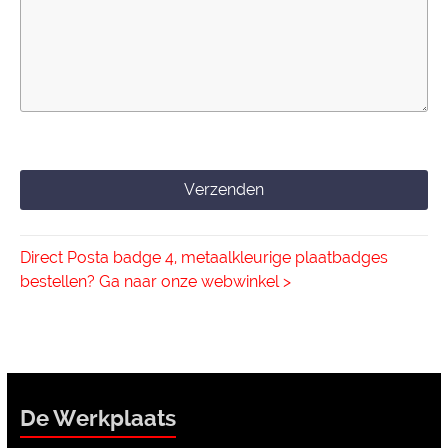
Verzenden
Contact
Email
*
Direct Posta badge 4, metaalkleurige plaatbadges
bestellen? Ga naar onze webwinkel >
De Werkplaats